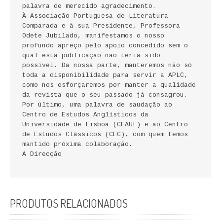
palavra de merecido agradecimento.
FICÇÃO E ROMANCE
À Associação Portuguesa de Literatura
Comparada e à sua Presidente, Professora
LABIRINTOS DE EROS
Odete Jubilado, manifestamos o nosso
profundo apreço pelo apoio concedido sem o
NOVA BIBLIOTECA COSMOS
qual esta publicação não teria sido
possível. Da nossa parte, manteremos não só
toda a disponibilidade para servir a APLC,
POESIA E TEATRO
como nos esforçaremos por manter a qualidade
da revista que o seu passado já consagrou.
REVISTA DEDALUS
Por último, uma palavra de saudação ao
Centro de Estudos Anglísticos da
POLÍTICA
Universidade de Lisboa (CEAUL) e ao Centro
de Estudos Clássicos (CEC), com quem temos
CIÊNCIA POLITICA
mantido próxima colaboração.
A Direcção
RELAÇÕES INTERNACIONAIS
COLEÇÃO ATENA
PRODUTOS RELACIONADOS
OUTROS TEMAS