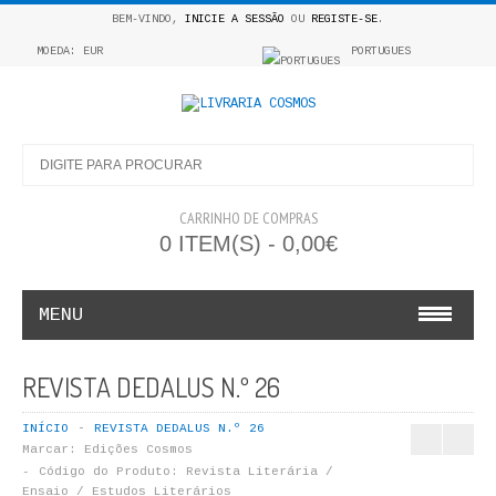
BEM-VINDO,
INICIE A SESSÃO
OU
REGISTE-SE
.
MOEDA: EUR
PORTUGUES
CARRINHO DE COMPRAS
0 ITEM(S) - 0,00€
MENU
INFANTO E JUVENIL
REVISTA DEDALUS N.º 26
COSMOS INFANTIL
INÍCIO
REVISTA DEDALUS N.º 26
Marcar:
Edições Cosmos
COLEÇÃO APRENDE A COLORIR
Código do Produto:
Revista Literária /
Ensaio / Estudos Literários