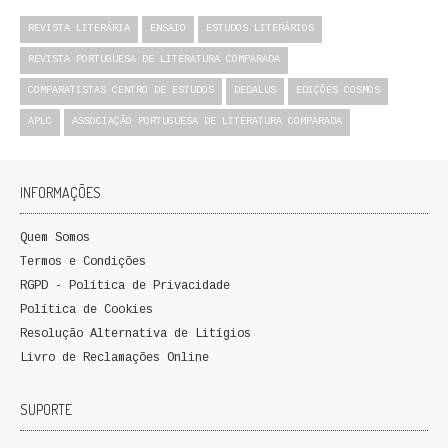
REVISTA LITERÁRIA
ENSAIO
ESTUDOS LITERÁRIOS
REVISTA PORTUGUESA DE LITERATURA COMPARADA
COMPARATISTAS CENTRO DE ESTUDOS
DEDALUS
EDIÇÕES COSMOS
APLC
ASSOCIAÇÃO PORTUGUESA DE LITERATURA COMPARADA
INFORMAÇÕES
Quem Somos
Termos e Condições
RGPD - Política de Privacidade
Política de Cookies
Resolução Alternativa de Litígios
Livro de Reclamações Online
SUPORTE