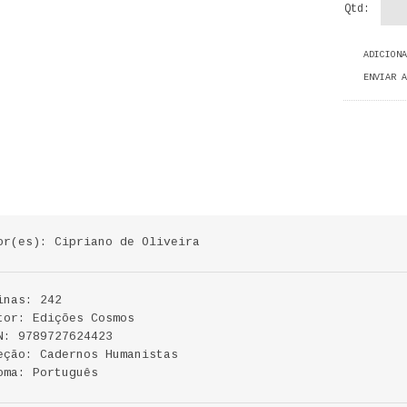
Qtd:
ADICIONA
ENVIAR A
or(es): Cipriano de Oliveira
inas: 242
tor: Edições Cosmos
N: 9789727624423
eção: Cadernos Humanistas
oma: Português