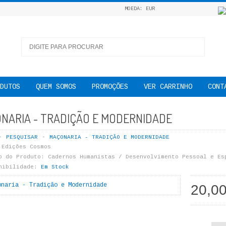
MOEDA: EUR
DUTOS
QUEM SOMOS
PROMOÇÕES
VER CARRINHO
CONT
NARIA - TRADIÇÃO E MODERNIDADE
PESQUISAR
MAÇONARIA - TRADIÇÃO E MODERNIDADE
Edições Cosmos
o do Produto:
Cadernos Humanistas / Desenvolvimento Pessoal e Es
nibilidade:
Em Stock
20,0