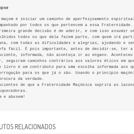
opse
 maçom é iniciar um caminho de aperfeiçoamento espiritua
mpanhado por todos os que pertencem a essa Fraternidade.
rimeira grande decisão é de aderir, e com isso assumir u
olhidos todos os que dela fazem parte, com quem irá part
ana, com todas as dificuldades e alegrias, ajudando e se
efa fácil. É pois importante, antes de decidir-se, ter a
sciente, informada, não aconteça ir ao engano. Aconteceu
r, seguiram caminhos contrários aos valores éticos em qu
e livro é um contributo para uma escolha informada aos q
errogação para os que já o são. Usando o princípio maçón
procura da verdade.
scientes de que a Fraternidade Maçónica suprirá as lacun
iquecedoras.
m e abusem!
UTOS RELACIONADOS