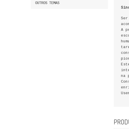
OUTROS TEMAS
Sin
Ser
aco
A p
esc
hum
tar
con
pio
Est
int
na 
Con
enr
Use
PROD