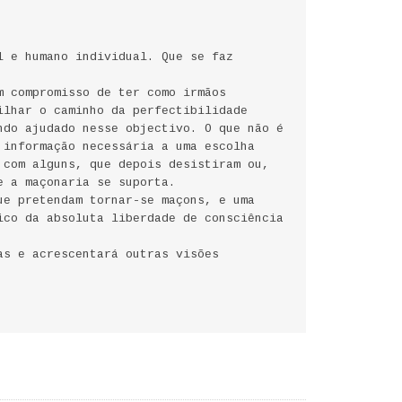
l e humano individual. Que se faz
m compromisso de ter como irmãos
ilhar o caminho da perfectibilidade
ndo ajudado nesse objectivo. O que não é
 informação necessária a uma escolha
 com alguns, que depois desistiram ou,
e a maçonaria se suporta.
ue pretendam tornar-se maçons, e uma
ico da absoluta liberdade de consciência
as e acrescentará outras visões