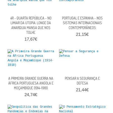
QUEM SOMOS
PROMOÇÕES
4R - QUARTA REPÚBLICA - NO
PORTUGAL E ESPANHA - NOS
LIMIAR DA UTOPIA. LONGE DA
SISTEMAS INTERNACIONAIS
ANARQUIA MANSA QUE NOS
CONTEMPORÂNEOS
VER CARRINHO
TOLHE
21,15€
17,67€
CONTACTOS
A PRIMEIRA GRANDE GUERRA NA
PENSAR A SEGURANÇA E
ÁFRICA PORTUGUESA ANGOLA E
DEFESA
MOÇAMBIQUE (1914-1918)
21,44€
24,74€