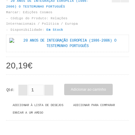
20 ANOS DE INTEGRAÇÃO EUROPEIA (1986-
LIVROS DE PINTAR
2006) O TESTEMUNHO PORTUGUÊS
Marcar:
Edições Cosmos
INFANTO - JUVENIL
Código do Produto:
Relações
Internacionais / Política / Europa
Disponibilidade:
Em Stock
ANTROPOLOGIA E SOCIOLOGIA
COLEÇÃO RAÍZES
ARQUITECTURA
20,19€
ARTE
CADERNOS HUMANITAS
Qtd:
DIREITO
ADICIONAR À LISTA DE DESEJOS
ADICIONAR PARA COMPARAR
CIÊNCIA POLÍTICA
ENVIAR A UM AMIGO
COSMOS DIREITO