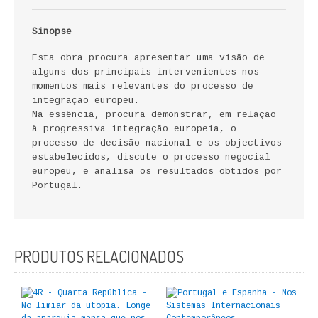
FICÇÃO E ROMANCE
Sinopse
LABIRINTOS DE EROS
Esta obra procura apresentar uma visão de
alguns dos principais intervenientes nos
NOVA BIBLIOTECA COSMOS
momentos mais relevantes do processo de
integração europeu.
POESIA E TEATRO
Na essência, procura demonstrar, em relação
à progressiva integração europeia, o
REVISTA DEDALUS
processo de decisão nacional e os objectivos
estabelecidos, discute o processo negocial
europeu, e analisa os resultados obtidos por
POLÍTICA
Portugal.
CIÊNCIA POLITICA
RELAÇÕES INTERNACIONAIS
PRODUTOS RELACIONADOS
COLEÇÃO ATENA
OUTROS TEMAS