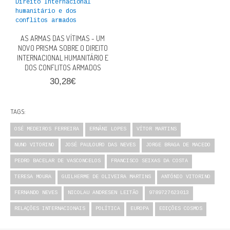
AS ARMAS DAS VÍTIMAS - UM
NOVO PRISMA SOBRE O DIREITO
INTERNACIONAL HUMANITÁRIO E
DOS CONFLITOS ARMADOS
30,28€
TAGS:
OSÉ MEDEIROS FERREIRA
ERNÂNI LOPES
VÍTOR MARTINS
NUNO VITORINO
JOSÉ PAULOURO DAS NEVES
JORGE BRAGA DE MACEDO
PEDRO BACELAR DE VASCONCELOS
FRANCISCO SEIXAS DA COSTA
TERESA MOURA
GUILHERME DE OLIVEIRA MARTINS
ANTÓNIO VITORINO
FERNANDO NEVES
NICOLAU ANDRESEN LEITÃO
9789727623013
RELAÇÕES INTERNACIONAIS
POLÍTICA
EUROPA
EDIÇÕES COSMOS