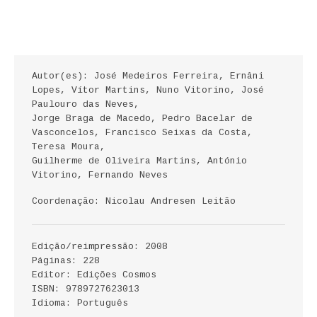
ECONOMIA, GESTÃO, CONTABILIDADE
ENSINO
Autor(es): José Medeiros Ferreira, Ernâni
ANÁLISE DA ACÇÃO EDUCATIVA
Lopes, Vítor Martins, Nuno Vitorino, José
Paulouro das Neves,
COLEÇÃO PONTO DE INTERROGAÇÃO
Jorge Braga de Macedo, Pedro Bacelar de
Vasconcelos, Francisco Seixas da Costa,
COLEÇÃO PONTO E VÍRGULA
Teresa Moura,
Guilherme de Oliveira Martins, António
HISTÓRIA
Vitorino, Fernando Neves
Coordenação:
Nicolau Andresen Leitão
HISTÓRIA DE PORTUGAL
PRÉ-HISTÓRIA
Edição/reimpressão: 2008
Páginas: 228
LITERATURA
Editor: Edições Cosmos
ISBN: 9789727623013
BIOGRAFIA
Idioma: Português