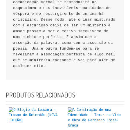
comunicação verbal se reproduzirá no
FICÇÃO E ROMANCE
esquecimento das inevitáveis opacidades de
véspera e no ressurgimento de um amanhã
LABIRINTOS DE EROS
cristalino. Desse modo, até o luar misturado
com a escuridão deixa de ser um mistério e
ambos passam a ser o motivo inequívoco de
NOVA BIBLIOTECA COSMOS
uma simbiose perfeita. É assim com a
asserção da palavra, como com a ascensão da
POESIA E TEATRO
poesia. Uma e outra fundem-se para se
revelarem a associação perfeita de algo real
REVISTA DEDALUS
que se manifesta radiante e vai para além de
qualquer mito.
POLÍTICA
CIÊNCIA POLITICA
PRODUTOS RELACIONADOS
RELAÇÕES INTERNACIONAIS
COLEÇÃO ATENA
OUTROS TEMAS