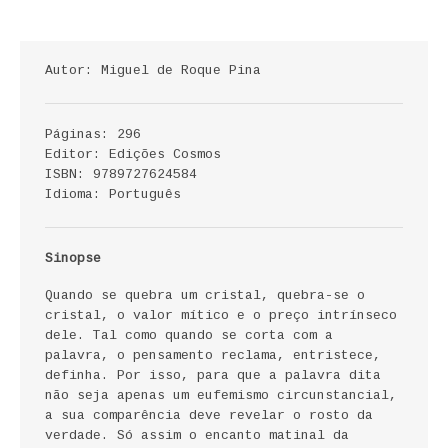
ECONOMIA, GESTÃO, CONTABILIDADE
ENSINO
Autor: Miguel de Roque Pina
ANÁLISE DA ACÇÃO EDUCATIVA
Páginas: 296
COLEÇÃO PONTO DE INTERROGAÇÃO
Editor: Edições Cosmos
ISBN: 9789727624584
Idioma: Português
COLEÇÃO PONTO E VÍRGULA
HISTÓRIA
Sinopse
HISTÓRIA DE PORTUGAL
Quando se quebra um cristal, quebra-se o
cristal, o valor mítico e o preço intrínseco
PRÉ-HISTÓRIA
dele. Tal como quando se corta com a
palavra, o pensamento reclama, entristece,
definha. Por isso, para que a palavra dita
LITERATURA
não seja apenas um eufemismo circunstancial,
a sua comparência deve revelar o rosto da
BIOGRAFIA
verdade. Só assim o encanto matinal da