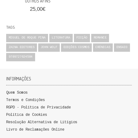
OUTROS AFINS
25,00€
TAGS:
MIGUEL DE ROQUE PINA
LITERATURA
FICÇÃO
ROMANCE
ZAINA EDITORES
JOHN WOLF
EDIÇÕES COSMOS
CRÓNICAS
ENSAIO
9789727624584
INFORMAÇÕES
Quem Somos
Termos e Condições
RGPD - Política de Privacidade
Política de Cookies
Resolução Alternativa de Litígios
Livro de Reclamações Online