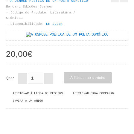
A OSMOSE POÉTICA DE UM POETA OSMÓTICO
LIVROS DE PINTAR
Marcar:
Edições Cosmos
Código do Produto:
Literatura /
INFANTO - JUVENIL
Crónicas
Disponibilidade:
Em Stock
ANTROPOLOGIA E SOCIOLOGIA
COLEÇÃO RAÍZES
20,00€
ARQUITECTURA
ARTE
Qtd:
CADERNOS HUMANITAS
ADICIONAR À LISTA DE DESEJOS
ADICIONAR PARA COMPARAR
DIREITO
ENVIAR A UM AMIGO
CIÊNCIA POLÍTICA
COSMOS DIREITO