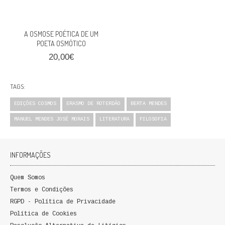
QUEM SOMOS
PROMOÇÕES
A OSMOSE POÉTICA DE UM
POETA OSMÓTICO
VER CARRINHO
20,00€
CONTACTOS
TAGS:
EDIÇÕES COSMOS
ERASMO DE ROTERDÃO
BERTA MENDES
MANUEL MENDES JOSÉ MORAIS
LITERATURA
FILOSOFIA
INFORMAÇÕES
Quem Somos
Termos e Condições
RGPD - Política de Privacidade
Política de Cookies