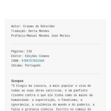
ECONOMIA, GESTÃO, CONTABILIDADE
ENSINO
Autor: Erasmo de Roterdão
ANÁLISE DA ACÇÃO EDUCATIVA
Tradução: Berta Mendes
Prefácio:Manuel Mendes José Morais
COLEÇÃO PONTO DE INTERROGAÇÃO
COLEÇÃO PONTO E VÍRGULA
Páginas: 216
Editor: Edições Cosmos
HISTÓRIA
ISBN:
9789727622160
Idioma: Português
HISTÓRIA DE PORTUGAL
Sinopse
PRÉ-HISTÓRIA
"O Elogio da Loucura, a mais popular e viva de
todas as suas obras satíricas, é um panfleto
LITERATURA
risonho contra o que ele tinha como os males da
humanidade- a superstição, o fanatismo, a
BIOGRAFIA
ignorância, a violência do mundo e do poderio, a
falsa e grotesca ciência. Escrito no começo do