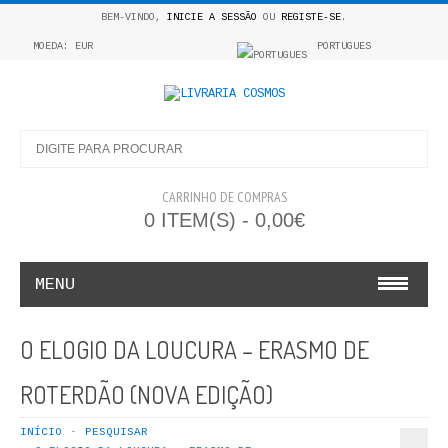
BEM-VINDO,
INICIE A SESSÃO
OU
REGISTE-SE
.
MOEDA: EUR
PORTUGUES
CARRINHO DE COMPRAS
0 ITEM(S) - 0,00€
MENU
INFANTO E JUVENIL
O ELOGIO DA LOUCURA – ERASMO DE
COSMOS INFANTIL
ROTERDÃO (NOVA EDIÇÃO)
COLEÇÃO APRENDE A COLORIR
INÍCIO
PESQUISAR