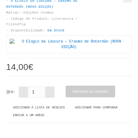
O ELOGIO DA LOUCURA – ERASMO DE
LIVROS DE PINTAR
ROTERDÃO (NOVA EDIÇÃO)
Marcar:
Edições Cosmos
INFANTO - JUVENIL
Código do Produto:
Literatura /
Filosofia
Disponibilidade:
Em Stock
ANTROPOLOGIA E SOCIOLOGIA
COLEÇÃO RAÍZES
ARQUITECTURA
14,00€
ARTE
CADERNOS HUMANITAS
Qtd:
DIREITO
ADICIONAR À LISTA DE DESEJOS
ADICIONAR PARA COMPARAR
CIÊNCIA POLÍTICA
ENVIAR A UM AMIGO
COSMOS DIREITO