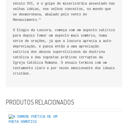
século XVI, é o golpe de misericórdia assestado nas
FICÇÃO E ROMANCE
velhas idéias, nos velhos conceitos, no mundo que
se desmoronava, abalado pelo vento do
LABIRINTOS DE EROS
Renascimento."
O Elogio da Loucura, começa com um aspecto satírico
NOVA BIBLIOTECA COSMOS
para depois tomar um aspecto mais sombrio, numa
série de orações, já que a loucura aprecia a auto-
POESIA E TEATRO
depreciação, e passa então a uma apreciação
satírica dos abusos supersticiosos da doutrina
REVISTA DEDALUS
católica e das supostas práticas corruptas da
Igreja Católica Romana. O ensaio termina com um
testamento claro e por vezes emocionante dos ideais
POLÍTICA
cristãos.
CIÊNCIA POLITICA
RELAÇÕES INTERNACIONAIS
PRODUTOS RELACIONADOS
COLEÇÃO ATENA
OUTROS TEMAS