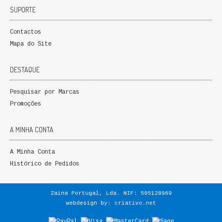
SUPORTE
QUEM SOMOS
Contactos
PROMOÇÕES
Mapa do Site
VER CARRINHO
DESTAQUE
CONTACTOS
Pesquisar por Marcas
Promoções
A MINHA CONTA
A Minha Conta
Histórico de Pedidos
Zaina Portugal, Lda. NIF: 505128969
webdesign by:
criativo.net