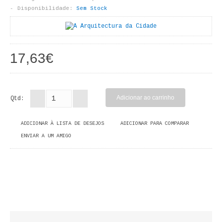
LIVROS DE PINTAR
Disponibilidade:
Sem Stock
INFANTO - JUVENIL
ANTROPOLOGIA E SOCIOLOGIA
17,63€
COLEÇÃO RAÍZES
ARQUITECTURA
Qtd:
ARTE
ADICIONAR À LISTA DE DESEJOS
ADICIONAR PARA COMPARAR
ENVIAR A UM AMIGO
CADERNOS HUMANITAS
DIREITO
CIÊNCIA POLÍTICA
COSMOS DIREITO