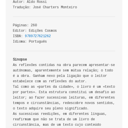
Autor: Aldo Rossi
ECONOMIA, GESTÃO, CONTABILIDADE
Tradução: José Charters Monteiro
ENSINO
Páginas: 260
ANÁLISE DA ACÇÃO EDUCATIVA
Editor: Edições Cosmos
ISBN:
9789727621262
Idioma: Português
COLEÇÃO PONTO DE INTERROGAÇÃO
COLEÇÃO PONTO E VÍRGULA
Sinopse
As reflexões contidas na obra parecem apresentar-se
HISTÓRIA
autónomas, aparentemente sem mútua relação; o todo
é a obra. Ganham nexo pela ligação que o leitor
estabelece com as reflexões do autor.
HISTÓRIA DE PORTUGAL
Tal como as «partes da cidade», o livro é um «texto
por partes». Esta estrutura constitui um desafio ao
PRÉ-HISTÓRIA
leitor; ao fazer sucessivas leituras, em diferentes
tempos e circunstâncias, redescobre novos sentidos,
LITERATURA
o texto adquire seu pleno significado.
As sucessivas reedições, em diferentes línguas,
reafirmam que não se trata de um livro de
BIOGRAFIA
circunstância, mas de um texto cujo conteúdo