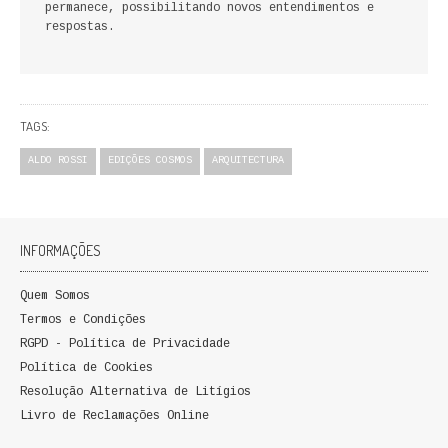
permanece, possibilitando novos entendimentos e
FICÇÃO E ROMANCE
respostas.
LABIRINTOS DE EROS
NOVA BIBLIOTECA COSMOS
TAGS:
POESIA E TEATRO
ALDO ROSSI
EDIÇÕES COSMOS
ARQUITECTURA
REVISTA DEDALUS
POLÍTICA
INFORMAÇÕES
CIÊNCIA POLITICA
Quem Somos
Termos e Condições
RELAÇÕES INTERNACIONAIS
RGPD - Política de Privacidade
Política de Cookies
COLEÇÃO ATENA
Resolução Alternativa de Litígios
Livro de Reclamações Online
OUTROS TEMAS