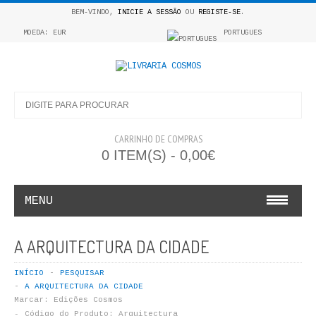
BEM-VINDO,
INICIE A SESSÃO
OU
REGISTE-SE
.
MOEDA: EUR
PORTUGUES
CARRINHO DE COMPRAS
0 ITEM(S) - 0,00€
MENU
INFANTO E JUVENIL
A ARQUITECTURA DA CIDADE
COSMOS INFANTIL
INÍCIO
PESQUISAR
A ARQUITECTURA DA CIDADE
COLEÇÃO APRENDE A COLORIR
Marcar:
Edições Cosmos
Código do Produto:
Arquitectura