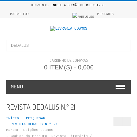
BEM-VINDO,
INICIE A SESSÃO
OU
REGISTE-SE
.
MOEDA: EUR
PORTUGUES
CARRINHO DE COMPRAS
0 ITEM(S) - 0,00€
MENU
INFANTO E JUVENIL
REVISTA DEDALUS N.º 21
COSMOS INFANTIL
INÍCIO
PESQUISAR
REVISTA DEDALUS N.º 21
COLEÇÃO APRENDE A COLORIR
Marcar:
Edições Cosmos
Código do Produto:
Revista Literária /