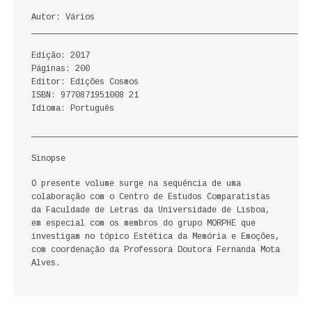
ECONOMIA, GESTÃO, CONTABILIDADE
Autor: Vários
_________________________________________________________
ENSINO
Edição: 2017
Páginas: 200
ANÁLISE DA ACÇÃO EDUCATIVA
Editor: Edições Cosmos
ISBN: 9770871951008 21
COLEÇÃO PONTO DE INTERROGAÇÃO
Idioma: Português
_________________________________________________________
COLEÇÃO PONTO E VÍRGULA
Sinopse
HISTÓRIA
O presente volume surge na sequência de uma
colaboração com o Centro de Estudos Comparatistas
HISTÓRIA DE PORTUGAL
da Faculdade de Letras da Universidade de Lisboa,
em especial com os membros do grupo MORPHE que
PRÉ-HISTÓRIA
investigam no tópico Estética da Memória e Emoções,
com coordenação da Professora Doutora Fernanda Mota
LITERATURA
Alves.
BIOGRAFIA