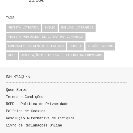
25,00€
TAGS:
REVISTA LITERÁRIA
ENSAIO
ESTUDOS LITERÁRIOS
REVISTA PORTUGUESA DE LITERATURA COMPARADA
COMPARATISTAS CENTRO DE ESTUDOS
DEDALUS
EDIÇÕES COSMOS
APLC
ASSOCIAÇÃO PORTUGUESA DE LITERATURA COMPARADA
INFORMAÇÕES
Quem Somos
Termos e Condições
RGPD - Política de Privacidade
Política de Cookies
Resolução Alternativa de Litígios
Livro de Reclamações Online