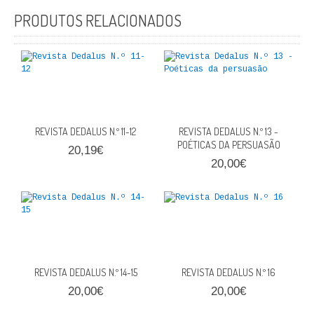
FICÇÃO E ROMANCE
PRODUTOS RELACIONADOS
LABIRINTOS DE EROS
NOVA BIBLIOTECA COSMOS
POESIA E TEATRO
REVISTA DEDALUS N.º 11-12
REVISTA DEDALUS N.º 13 -
REVISTA DEDALUS
POÉTICAS DA PERSUASÃO
20,19€
20,00€
POLÍTICA
CIÊNCIA POLITICA
RELAÇÕES INTERNACIONAIS
COLEÇÃO ATENA
REVISTA DEDALUS N.º 14-15
REVISTA DEDALUS N.º 16
20,00€
20,00€
OUTROS TEMAS