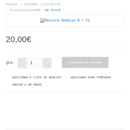
LIVROS DE PINTAR
Ensaio / Estudos Literários
Disponibilidade:
Em Stock
INFANTO - JUVENIL
ANTROPOLOGIA E SOCIOLOGIA
20,00€
COLEÇÃO RAÍZES
ARQUITECTURA
Qtd:
ARTE
ADICIONAR À LISTA DE DESEJOS
ADICIONAR PARA COMPARAR
CADERNOS HUMANITAS
ENVIAR A UM AMIGO
DIREITO
CIÊNCIA POLÍTICA
COSMOS DIREITO