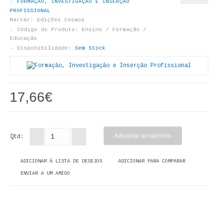
FORMAÇÃO, INVESTIGAÇÃO E INSERÇÃO
LIVROS DE PINTAR
PROFISSIONAL
Marcar:
Edições Cosmos
INFANTO - JUVENIL
Código do Produto:
Ensino / Formação /
Educação
Disponibilidade:
Sem Stock
ANTROPOLOGIA E SOCIOLOGIA
COLEÇÃO RAÍZES
17,66€
ARQUITECTURA
ARTE
Qtd:
CADERNOS HUMANITAS
DIREITO
ADICIONAR À LISTA DE DESEJOS
ADICIONAR PARA COMPARAR
ENVIAR A UM AMIGO
CIÊNCIA POLÍTICA
COSMOS DIREITO