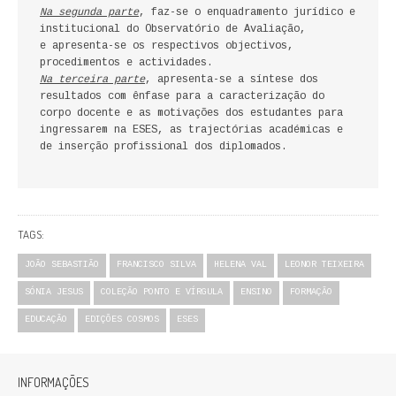
Na segunda parte
, faz-se o enquadramento jurídico e
FICÇÃO E ROMANCE
institucional do Observatório de Avaliação,
e apresenta-se os respectivos objectivos,
LABIRINTOS DE EROS
procedimentos e actividades.
Na terceira parte
, apresenta-se a síntese dos
resultados com ênfase para a caracterização do
NOVA BIBLIOTECA COSMOS
corpo docente e as motivações dos estudantes para
ingressarem na ESES, as trajectórias académicas e
POESIA E TEATRO
de inserção profissional dos diplomados.
REVISTA DEDALUS
POLÍTICA
TAGS:
CIÊNCIA POLITICA
JOÃO SEBASTIÃO
FRANCISCO SILVA
HELENA VAL
LEONOR TEIXEIRA
SÓNIA JESUS
COLEÇÃO PONTO E VÍRGULA
ENSINO
FORMAÇÃO
RELAÇÕES INTERNACIONAIS
EDUCAÇÃO
EDIÇÕES COSMOS
ESES
COLEÇÃO ATENA
OUTROS TEMAS
INFORMAÇÕES