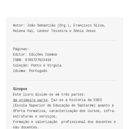
ECONOMIA, GESTÃO, CONTABILIDADE
ENSINO
Autor: João Sebastião (Org.), Francisco Silva,
ANÁLISE DA ACÇÃO EDUCATIVA
Helena Val, Leonor Teixeira e Sónia Jesus
COLEÇÃO PONTO DE INTERROGAÇÃO
Páginas:
Editor: Edições Cosmos
COLEÇÃO PONTO E VÍRGULA
ISBN: 9789727623419
Coleção: Ponto e Vírgula
HISTÓRIA
Idioma: Português
HISTÓRIA DE PORTUGAL
Sinopse
Este livro divide-se em três partes:
PRÉ-HISTÓRIA
Na primeira parte
,
f
az-se a história da ESES
(Escola Superior de Educação de Santarém) quanto à
LITERATURA
Oferta formativa, caracterização dos cursos, infra-
estruturas e serviços,
BIOGRAFIA
formação e valorização profissional dos docentes e
não docentes.