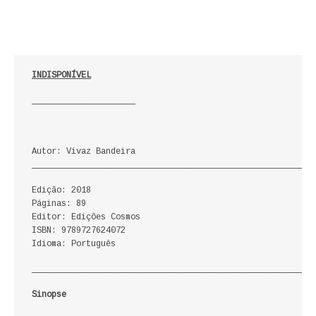
ECONOMIA, GESTÃO, CONTABILIDADE
ENSINO
INDISPONÍVEL
ANÁLISE DA ACÇÃO EDUCATIVA
_____________________
COLEÇÃO PONTO DE INTERROGAÇÃO
COLEÇÃO PONTO E VÍRGULA
Autor: Vivaz Bandeira
_________________________________________________________
HISTÓRIA
Edição: 2018
HISTÓRIA DE PORTUGAL
Páginas: 89
Editor: Edições Cosmos
ISBN: 9789727624072
PRÉ-HISTÓRIA
Idioma: Português
LITERATURA
_________________________________________________________
Sinopse
BIOGRAFIA