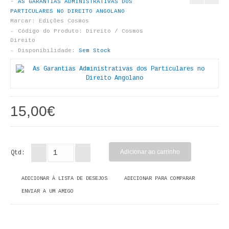
AS GARANTIAS ADMINISTRATIVAS DOS
LIVROS DE PINTAR
PARTICULARES NO DIREITO ANGOLANO
Marcar:
Edições Cosmos
INFANTO - JUVENIL
Código do Produto:
Direito / Cosmos
Direito
Disponibilidade:
Sem Stock
ANTROPOLOGIA E SOCIOLOGIA
COLEÇÃO RAÍZES
ARQUITECTURA
15,00€
ARTE
CADERNOS HUMANITAS
Qtd:
DIREITO
ADICIONAR À LISTA DE DESEJOS
ADICIONAR PARA COMPARAR
CIÊNCIA POLÍTICA
ENVIAR A UM AMIGO
COSMOS DIREITO