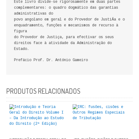
Este livro divide-se rigorosamente em duas partes
FICÇÃO E ROMANCE
complementares: o quadro dogmático das garantias
administrativas do
povo angolano em geral e do Provedor de JustiÁa e o
LABIRINTOS DE EROS
enquadramento, funções e mecanismos de recurso à
figura
NOVA BIBLIOTECA COSMOS
do Provedor de Justiça, para efectivar os seus
direitos face à atividade da Administração do
POESIA E TEATRO
Estado.
Prefácio Prof. Dr. António Gameiro
REVISTA DEDALUS
POLÍTICA
PRODUTOS RELACIONADOS
CIÊNCIA POLITICA
RELAÇÕES INTERNACIONAIS
COLEÇÃO ATENA
OUTROS TEMAS