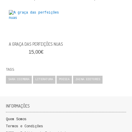
QUEM SOMOS
PROMOÇÕES
VER CARRINHO
A GRAÇA DAS PERFEIÇÕES NUAS
CONTACTOS
15,00€
TAGS:
SARA COIMBRA
LITERATURA
POESIA
ZAINA EDITORES
INFORMAÇÕES
Quem Somos
Termos e Condições