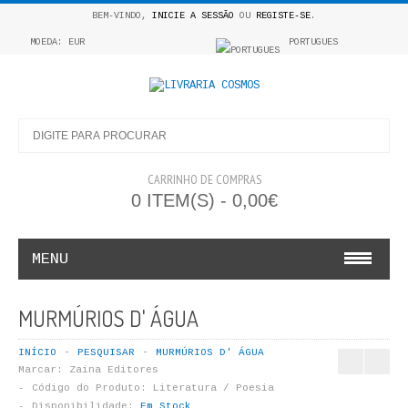
BEM-VINDO,
INICIE A SESSÃO
OU
REGISTE-SE
.
MOEDA: EUR
PORTUGUES
CARRINHO DE COMPRAS
0 ITEM(S) - 0,00€
MENU
INFANTO E JUVENIL
MURMÚRIOS D' ÁGUA
COSMOS INFANTIL
INÍCIO
PESQUISAR
MURMÚRIOS D' ÁGUA
Marcar:
Zaina Editores
COLEÇÃO APRENDE A COLORIR
Código do Produto:
Literatura / Poesia
Disponibilidade:
Em Stock