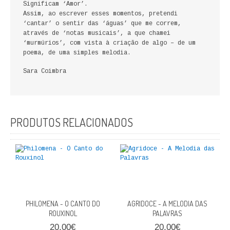
Significam ‘Amor’.
FICÇÃO E ROMANCE
Assim, ao escrever esses momentos, pretendi
‘cantar’ o sentir das ‘águas’ que me correm,
LABIRINTOS DE EROS
através de ‘notas musicais’, a que chamei
‘murmúrios’, com vista à criação de algo – de um
poema, de uma simples melodia.
NOVA BIBLIOTECA COSMOS
Sara Coimbra
POESIA E TEATRO
REVISTA DEDALUS
PRODUTOS RELACIONADOS
POLÍTICA
CIÊNCIA POLITICA
RELAÇÕES INTERNACIONAIS
COLEÇÃO ATENA
PHILOMENA - O CANTO DO
AGRIDOCE - A MELODIA DAS
ROUXINOL
PALAVRAS
OUTROS TEMAS
20,00€
20,00€