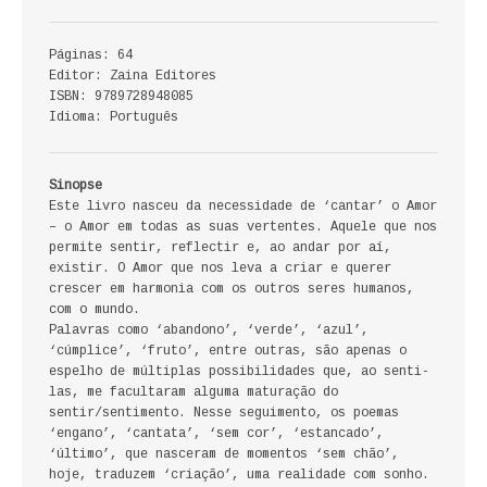
ECONOMIA, GESTÃO, CONTABILIDADE
Páginas: 64
ENSINO
Editor: Zaina Editores
ISBN: 9789728948085
ANÁLISE DA ACÇÃO EDUCATIVA
Idioma: Português
COLEÇÃO PONTO DE INTERROGAÇÃO
Sinopse
Este livro nasceu da necessidade de ‘cantar’ o Amor
COLEÇÃO PONTO E VÍRGULA
– o Amor em todas as suas vertentes. Aquele que nos
permite sentir, reflectir e, ao andar por aí,
HISTÓRIA
existir. O Amor que nos leva a criar e querer
crescer em harmonia com os outros seres humanos,
com o mundo.
HISTÓRIA DE PORTUGAL
Palavras como ‘abandono’, ‘verde’, ‘azul’,
‘cúmplice’, ‘fruto’, entre outras, são apenas o
PRÉ-HISTÓRIA
espelho de múltiplas possibilidades que, ao senti-
las, me facultaram alguma maturação do
LITERATURA
sentir/sentimento. Nesse seguimento, os poemas
‘engano’, ‘cantata’, ‘sem cor’, ‘estancado’,
‘último’, que nasceram de momentos ‘sem chão’,
BIOGRAFIA
hoje, traduzem ‘criação’, uma realidade com sonho.