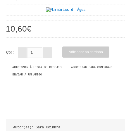
LIVROS DE PINTAR
INFANTO - JUVENIL
10,60€
ANTROPOLOGIA E SOCIOLOGIA
COLEÇÃO RAÍZES
Qtd:
ARQUITECTURA
ADICIONAR À LISTA DE DESEJOS
ADICIONAR PARA COMPARAR
ARTE
ENVIAR A UM AMIGO
CADERNOS HUMANITAS
DIREITO
CIÊNCIA POLÍTICA
COSMOS DIREITO
Autor(es): Sara Coimbra