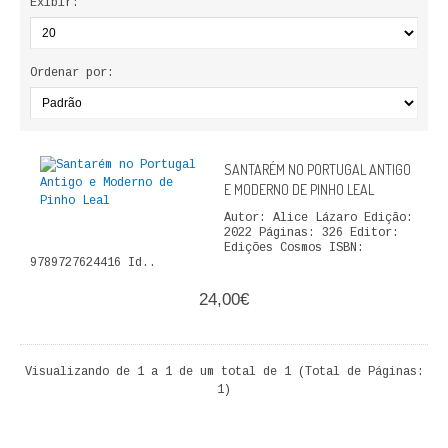
Exibir:
ECONOMIA, GESTÃO, CONTABILIDADE
ENSINO
Ordenar por:
ANÁLISE DA ACÇÃO EDUCATIVA
COLEÇÃO PONTO DE INTERROGAÇÃO
SANTARÉM NO PORTUGAL ANTIGO
E MODERNO DE PINHO LEAL
COLEÇÃO PONTO E VÍRGULA
Autor: Alice Lázaro Edição:
2022 Páginas: 326 Editor:
HISTÓRIA
Edições Cosmos ISBN:
9789727624416 Id..
HISTÓRIA DE PORTUGAL
24,00€
PRÉ-HISTÓRIA
Visualizando de 1 a 1 de um total de 1 (Total de Páginas:
LITERATURA
1)
BIOGRAFIA