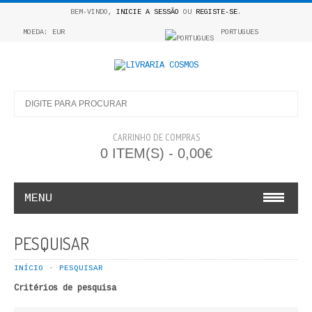
BEM-VINDO,
INICIE A SESSÃO
OU
REGISTE-SE
.
MOEDA: EUR
PORTUGUES
CARRINHO DE COMPRAS
0 ITEM(S) - 0,00€
MENU
INFANTO E JUVENIL
PESQUISAR
COSMOS INFANTIL
INÍCIO
PESQUISAR
Critérios de pesquisa
COLEÇÃO APRENDE A COLORIR