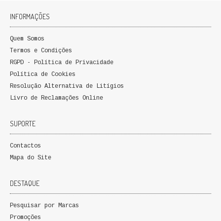
FICÇÃO E ROMANCE
INFORMAÇÕES
LABIRINTOS DE EROS
Quem Somos
Termos e Condições
NOVA BIBLIOTECA COSMOS
RGPD - Política de Privacidade
Política de Cookies
POESIA E TEATRO
Resolução Alternativa de Litígios
Livro de Reclamações Online
REVISTA DEDALUS
POLÍTICA
SUPORTE
CIÊNCIA POLITICA
Contactos
Mapa do Site
RELAÇÕES INTERNACIONAIS
DESTAQUE
COLEÇÃO ATENA
Pesquisar por Marcas
OUTROS TEMAS
Promoções