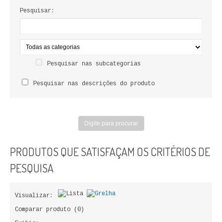
LIVROS DE PINTAR
Pesquisar:
INFANTO - JUVENIL
ANTROPOLOGIA E SOCIOLOGIA
Pesquisar nas subcategorias
COLEÇÃO RAÍZES
Pesquisar nas descrições do produto
ARQUITECTURA
ARTE
CADERNOS HUMANITAS
PRODUTOS QUE SATISFAÇAM OS CRITÉRIOS DE
DIREITO
PESQUISA
CIÊNCIA POLÍTICA
Visualizar:
COSMOS DIREITO
Comparar produto (0)