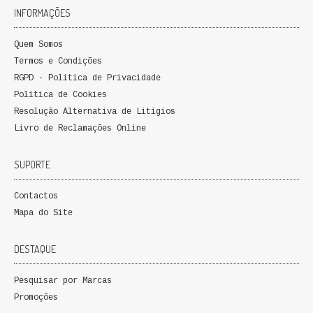
INFORMAÇÕES
FICÇÃO E ROMANCE
Quem Somos
LABIRINTOS DE EROS
Termos e Condições
NOVA BIBLIOTECA COSMOS
RGPD - Política de Privacidade
Política de Cookies
POESIA E TEATRO
Resolução Alternativa de Litígios
Livro de Reclamações Online
REVISTA DEDALUS
SUPORTE
POLÍTICA
Contactos
CIÊNCIA POLITICA
Mapa do Site
RELAÇÕES INTERNACIONAIS
DESTAQUE
COLEÇÃO ATENA
Pesquisar por Marcas
OUTROS TEMAS
Promoções