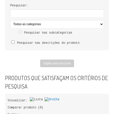
LIVROS DE PINTAR
Pesquisar:
INFANTO - JUVENIL
ANTROPOLOGIA E SOCIOLOGIA
Pesquisar nas subcategorias
COLEÇÃO RAÍZES
Pesquisar nas descrições do produto
ARQUITECTURA
ARTE
CADERNOS HUMANITAS
PRODUTOS QUE SATISFAÇAM OS CRITÉRIOS DE
DIREITO
PESQUISA
CIÊNCIA POLÍTICA
Visualizar:
COSMOS DIREITO
Comparar produto (0)