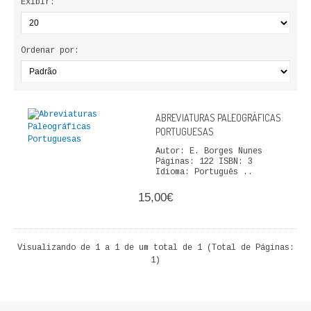
Exibir:
ECONOMIA, GESTÃO, CONTABILIDADE
ENSINO
Ordenar por:
ANÁLISE DA ACÇÃO EDUCATIVA
COLEÇÃO PONTO DE INTERROGAÇÃO
ABREVIATURAS PALEOGRÁFICAS
PORTUGUESAS
COLEÇÃO PONTO E VÍRGULA
Autor: E. Borges Nunes
Páginas: 122 ISBN: 3
HISTÓRIA
Idioma: Português ..
15,00€
HISTÓRIA DE PORTUGAL
PRÉ-HISTÓRIA
Visualizando de 1 a 1 de um total de 1 (Total de Páginas:
1)
LITERATURA
BIOGRAFIA