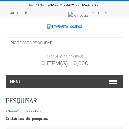
BEM-VINDO,
INICIE A SESSÃO
OU
REGISTE-SE
.
MOEDA: EUR
PORTUGUES
CARRINHO DE COMPRAS
0 ITEM(S) - 0,00€
MENU
INFANTO E JUVENIL
PESQUISAR
COSMOS INFANTIL
INÍCIO
PESQUISAR
Critérios de pesquisa
COLEÇÃO APRENDE A COLORIR