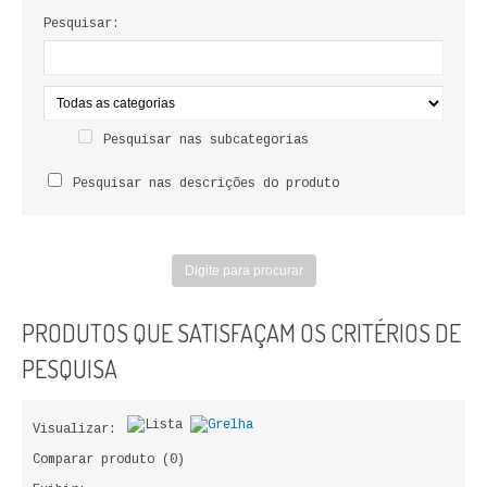
LIVROS DE PINTAR
Pesquisar:
INFANTO - JUVENIL
ANTROPOLOGIA E SOCIOLOGIA
Pesquisar nas subcategorias
COLEÇÃO RAÍZES
Pesquisar nas descrições do produto
ARQUITECTURA
ARTE
CADERNOS HUMANITAS
PRODUTOS QUE SATISFAÇAM OS CRITÉRIOS DE
DIREITO
PESQUISA
CIÊNCIA POLÍTICA
Visualizar:
COSMOS DIREITO
Comparar produto (0)