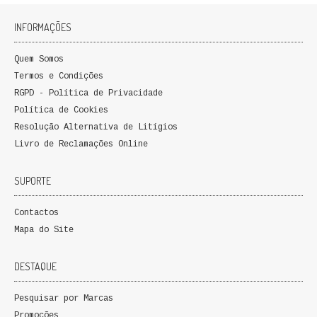
FICÇÃO E ROMANCE
INFORMAÇÕES
LABIRINTOS DE EROS
Quem Somos
Termos e Condições
NOVA BIBLIOTECA COSMOS
RGPD - Política de Privacidade
POESIA E TEATRO
Política de Cookies
Resolução Alternativa de Litígios
REVISTA DEDALUS
Livro de Reclamações Online
POLÍTICA
SUPORTE
CIÊNCIA POLITICA
Contactos
Mapa do Site
RELAÇÕES INTERNACIONAIS
DESTAQUE
COLEÇÃO ATENA
Pesquisar por Marcas
OUTROS TEMAS
Promoções