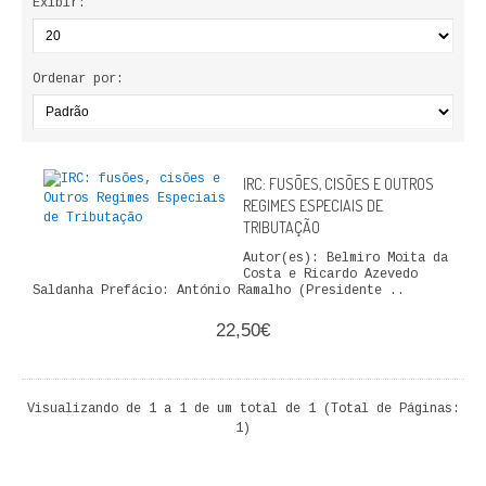
Exibir:
ECONOMIA, GESTÃO, CONTABILIDADE
ENSINO
Ordenar por:
ANÁLISE DA ACÇÃO EDUCATIVA
COLEÇÃO PONTO DE INTERROGAÇÃO
IRC: FUSÕES, CISÕES E OUTROS
REGIMES ESPECIAIS DE
COLEÇÃO PONTO E VÍRGULA
TRIBUTAÇÃO
Autor(es): Belmiro Moita da
HISTÓRIA
Costa e Ricardo Azevedo
Saldanha Prefácio: António Ramalho (Presidente ..
HISTÓRIA DE PORTUGAL
22,50€
PRÉ-HISTÓRIA
Visualizando de 1 a 1 de um total de 1 (Total de Páginas:
LITERATURA
1)
BIOGRAFIA