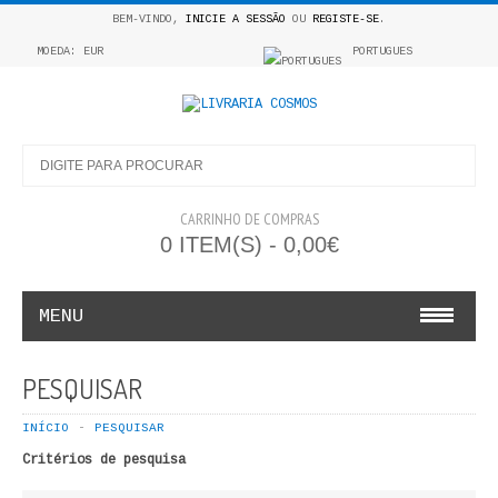
BEM-VINDO,
INICIE A SESSÃO
OU
REGISTE-SE
.
MOEDA: EUR
PORTUGUES
CARRINHO DE COMPRAS
0 ITEM(S) - 0,00€
MENU
INFANTO E JUVENIL
PESQUISAR
COSMOS INFANTIL
INÍCIO
PESQUISAR
Critérios de pesquisa
COLEÇÃO APRENDE A COLORIR