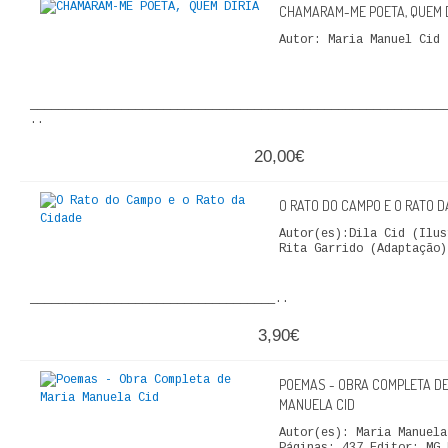
CHAMARAM-ME POETA, QUEM D
FICÇÃO E ROMANCE
Autor: Maria Manuel Cid
LABIRINTOS DE EROS
___________________________________________________________
NOVA BIBLIOTECA COSMOS
..
POESIA E TEATRO
20,00€
REVISTA DEDALUS
O RATO DO CAMPO E O RATO D
Autor(es):Dila Cid (Ilus
POLÍTICA
Rita Garrido (Adaptação)
CIÊNCIA POLITICA
___________________________________..
3,90€
RELAÇÕES INTERNACIONAIS
COLEÇÃO ATENA
POEMAS - OBRA COMPLETA DE
MANUELA CID
OUTROS TEMAS
Autor(es): Maria Manuela