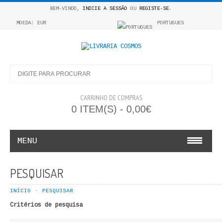
BEM-VINDO,
INICIE A SESSÃO
OU
REGISTE-SE
.
MOEDA: EUR
PORTUGUES
CARRINHO DE COMPRAS
0 ITEM(S) - 0,00€
MENU
INFANTO E JUVENIL
PESQUISAR
COSMOS INFANTIL
INÍCIO
PESQUISAR
Critérios de pesquisa
COLEÇÃO APRENDE A COLORIR