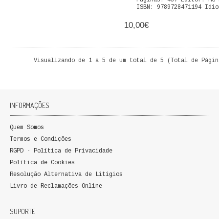
Páginas: 437 Editor: MG 
ISBN: 9789728471194 Idio
QUEM SOMOS
10,00€
PROMOÇÕES
VER CARRINHO
Visualizando de 1 a 5 de um total de 5 (Total de Págin
CONTACTOS
INFORMAÇÕES
Quem Somos
Termos e Condições
RGPD - Política de Privacidade
Política de Cookies
Resolução Alternativa de Litígios
Livro de Reclamações Online
SUPORTE