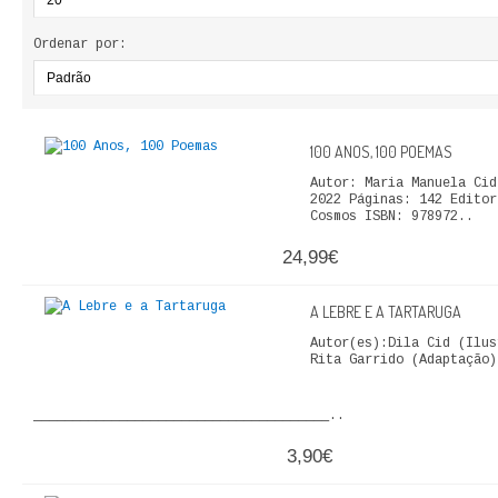
ECONOMIA, GESTÃO, CONTABILIDADE
Ordenar por:
ENSINO
ANÁLISE DA ACÇÃO EDUCATIVA
100 ANOS, 100 POEMAS
COLEÇÃO PONTO DE INTERROGAÇÃO
Autor: Maria Manuela Ci
2022 Páginas: 142 Editor
Cosmos ISBN: 978972..
COLEÇÃO PONTO E VÍRGULA
24,99€
HISTÓRIA
A LEBRE E A TARTARUGA
HISTÓRIA DE PORTUGAL
Autor(es):Dila Cid (Ilus
Rita Garrido (Adaptação)
PRÉ-HISTÓRIA
______________________________________..
LITERATURA
3,90€
BIOGRAFIA