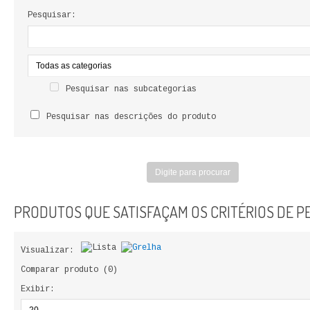
LIVROS DE PINTAR
Pesquisar:
INFANTO - JUVENIL
ANTROPOLOGIA E SOCIOLOGIA
Pesquisar nas subcategorias
COLEÇÃO RAÍZES
Pesquisar nas descrições do produto
ARQUITECTURA
ARTE
CADERNOS HUMANITAS
PRODUTOS QUE SATISFAÇAM OS CRITÉRIOS DE P
DIREITO
Visualizar:
CIÊNCIA POLÍTICA
Comparar produto (0)
Exibir:
COSMOS DIREITO