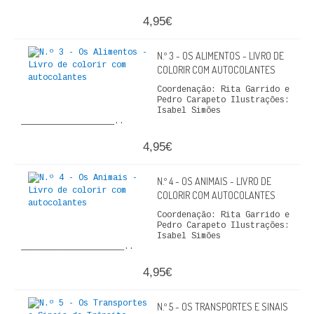
FICÇÃO E ROMANCE
4,95€
LABIRINTOS DE EROS
N.º 3 - OS ALIMENTOS - LIVRO DE
COLORIR COM AUTOCOLANTES
NOVA BIBLIOTECA COSMOS
Coordenação: Rita Garrido e
Pedro Carapeto Ilustrações:
POESIA E TEATRO
Isabel Simões
___________________..
REVISTA DEDALUS
4,95€
POLÍTICA
N.º 4 - OS ANIMAIS - LIVRO DE
COLORIR COM AUTOCOLANTES
CIÊNCIA POLITICA
Coordenação: Rita Garrido e
Pedro Carapeto Ilustrações:
RELAÇÕES INTERNACIONAIS
Isabel Simões
_____________________..
COLEÇÃO ATENA
4,95€
OUTROS TEMAS
N.º 5 - OS TRANSPORTES E SINAIS