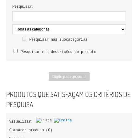
LIVROS DE PINTAR
Pesquisar:
INFANTO - JUVENIL
ANTROPOLOGIA E SOCIOLOGIA
Pesquisar nas subcategorias
COLEÇÃO RAÍZES
Pesquisar nas descrições do produto
ARQUITECTURA
ARTE
CADERNOS HUMANITAS
PRODUTOS QUE SATISFAÇAM OS CRITÉRIOS DE
DIREITO
PESQUISA
CIÊNCIA POLÍTICA
Visualizar:
COSMOS DIREITO
Comparar produto (0)