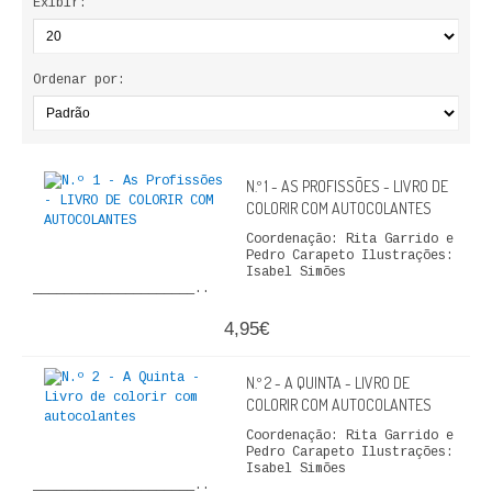
Exibir:
ECONOMIA, GESTÃO, CONTABILIDADE
ENSINO
Ordenar por:
ANÁLISE DA ACÇÃO EDUCATIVA
COLEÇÃO PONTO DE INTERROGAÇÃO
N.º 1 - AS PROFISSÕES - LIVRO DE
COLORIR COM AUTOCOLANTES
COLEÇÃO PONTO E VÍRGULA
Coordenação: Rita Garrido e
Pedro Carapeto Ilustrações:
HISTÓRIA
Isabel Simões
_____________________..
HISTÓRIA DE PORTUGAL
4,95€
PRÉ-HISTÓRIA
N.º 2 - A QUINTA - LIVRO DE
COLORIR COM AUTOCOLANTES
LITERATURA
Coordenação: Rita Garrido e
Pedro Carapeto Ilustrações:
BIOGRAFIA
Isabel Simões
_____________________..