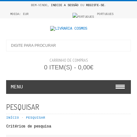
BEM-VINDO,
INICIE A SESSÃO
OU
REGISTE-SE
.
MOEDA: EUR
PORTUGUES
CARRINHO DE COMPRAS
0 ITEM(S) - 0,00€
MENU
INFANTO E JUVENIL
PESQUISAR
COSMOS INFANTIL
INÍCIO
PESQUISAR
Critérios de pesquisa
COLEÇÃO APRENDE A COLORIR