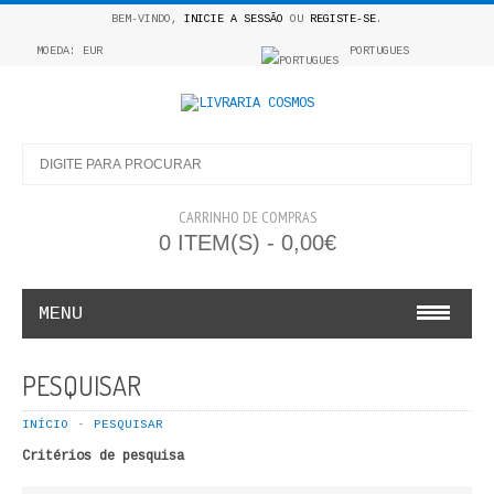
BEM-VINDO,
INICIE A SESSÃO
OU
REGISTE-SE
.
MOEDA: EUR
PORTUGUES
CARRINHO DE COMPRAS
0 ITEM(S) - 0,00€
MENU
INFANTO E JUVENIL
PESQUISAR
COSMOS INFANTIL
INÍCIO
PESQUISAR
Critérios de pesquisa
COLEÇÃO APRENDE A COLORIR