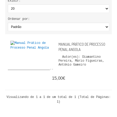
Exibir:
ECONOMIA, GESTÃO, CONTABILIDADE
ENSINO
Ordenar por:
ANÁLISE DA ACÇÃO EDUCATIVA
COLEÇÃO PONTO DE INTERROGAÇÃO
MANUAL PRÁTICO DE PROCESSO
PENAL ANGOLA
COLEÇÃO PONTO E VÍRGULA
Autor(es): Diamantino
Pereira, Mário Figueiras,
HISTÓRIA
António Gameiro
_______________________..
HISTÓRIA DE PORTUGAL
15,00€
PRÉ-HISTÓRIA
Visualizando de 1 a 1 de um total de 1 (Total de Páginas:
LITERATURA
1)
BIOGRAFIA