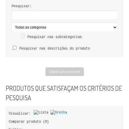
LIVROS DE PINTAR
Pesquisar:
INFANTO - JUVENIL
ANTROPOLOGIA E SOCIOLOGIA
Pesquisar nas subcategorias
COLEÇÃO RAÍZES
Pesquisar nas descrições do produto
ARQUITECTURA
ARTE
CADERNOS HUMANITAS
PRODUTOS QUE SATISFAÇAM OS CRITÉRIOS DE
DIREITO
PESQUISA
CIÊNCIA POLÍTICA
Visualizar:
COSMOS DIREITO
Comparar produto (0)