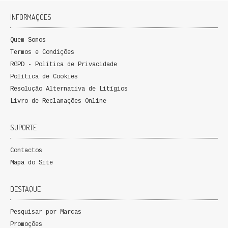
FICÇÃO E ROMANCE
INFORMAÇÕES
LABIRINTOS DE EROS
Quem Somos
Termos e Condições
NOVA BIBLIOTECA COSMOS
RGPD - Política de Privacidade
Política de Cookies
POESIA E TEATRO
Resolução Alternativa de Litígios
Livro de Reclamações Online
REVISTA DEDALUS
POLÍTICA
SUPORTE
CIÊNCIA POLITICA
Contactos
Mapa do Site
RELAÇÕES INTERNACIONAIS
DESTAQUE
COLEÇÃO ATENA
Pesquisar por Marcas
OUTROS TEMAS
Promoções