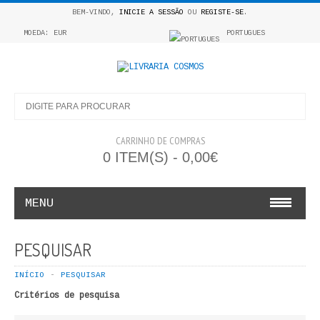
BEM-VINDO,
INICIE A SESSÃO
OU
REGISTE-SE
.
MOEDA: EUR
PORTUGUES
CARRINHO DE COMPRAS
0 ITEM(S) - 0,00€
MENU
INFANTO E JUVENIL
PESQUISAR
COSMOS INFANTIL
INÍCIO
PESQUISAR
Critérios de pesquisa
COLEÇÃO APRENDE A COLORIR