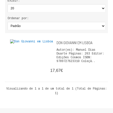
Exibir:
ECONOMIA, GESTÃO, CONTABILIDADE
ENSINO
Ordenar por:
ANÁLISE DA ACÇÃO EDUCATIVA
COLEÇÃO PONTO DE INTERROGAÇÃO
DON GIOVANNI EM LISBOA
COLEÇÃO PONTO E VÍRGULA
Autor(es): Manuel Dias
Duarte Páginas: 263 Editor:
Edições Cosmos ISBN:
HISTÓRIA
9789727623310 Coleçã..
17,67€
HISTÓRIA DE PORTUGAL
PRÉ-HISTÓRIA
Visualizando de 1 a 1 de um total de 1 (Total de Páginas:
1)
LITERATURA
BIOGRAFIA