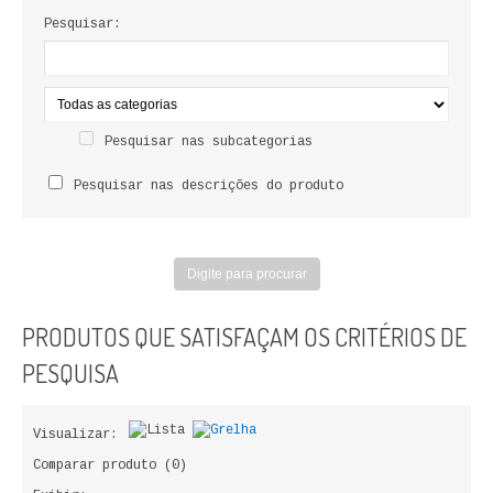
LIVROS DE PINTAR
Pesquisar:
INFANTO - JUVENIL
ANTROPOLOGIA E SOCIOLOGIA
Pesquisar nas subcategorias
COLEÇÃO RAÍZES
Pesquisar nas descrições do produto
ARQUITECTURA
ARTE
CADERNOS HUMANITAS
PRODUTOS QUE SATISFAÇAM OS CRITÉRIOS DE
DIREITO
PESQUISA
CIÊNCIA POLÍTICA
Visualizar:
COSMOS DIREITO
Comparar produto (0)