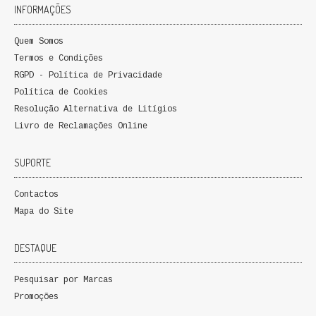
INFORMAÇÕES
FICÇÃO E ROMANCE
Quem Somos
LABIRINTOS DE EROS
Termos e Condições
RGPD - Política de Privacidade
NOVA BIBLIOTECA COSMOS
Política de Cookies
POESIA E TEATRO
Resolução Alternativa de Litígios
Livro de Reclamações Online
REVISTA DEDALUS
SUPORTE
POLÍTICA
Contactos
CIÊNCIA POLITICA
Mapa do Site
RELAÇÕES INTERNACIONAIS
DESTAQUE
COLEÇÃO ATENA
Pesquisar por Marcas
Promoções
OUTROS TEMAS