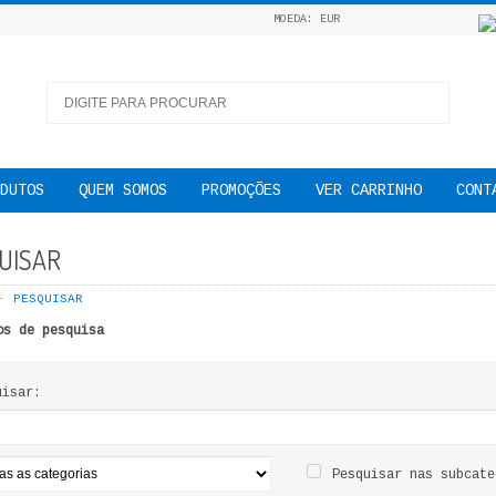
MOEDA: EUR
DUTOS
QUEM SOMOS
PROMOÇÕES
VER CARRINHO
CONT
UISAR
PESQUISAR
os de pesquisa
uisar:
Pesquisar nas subcate