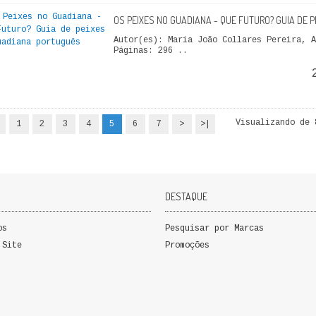
OS PEIXES NO GUADIANA - QUE FUTURO? GUIA DE 
Autor(es): Maria João Collares Pereira, A
Páginas: 296 ..
Visualizando de 
1
2
3
4
5
6
7
>
>|
DESTAQUE
os
Pesquisar por Marcas
 Site
Promoções