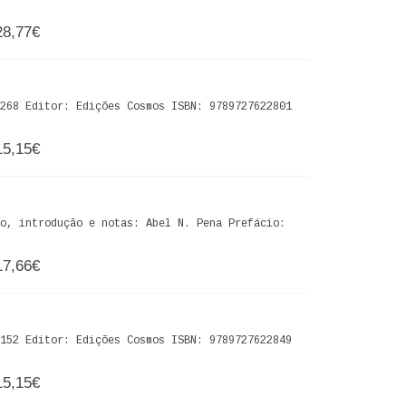
28,77€
268 Editor: Edições Cosmos ISBN: 9789727622801
15,15€
o, introdução e notas: Abel N. Pena Prefácio:
17,66€
152 Editor: Edições Cosmos ISBN: 9789727622849
15,15€