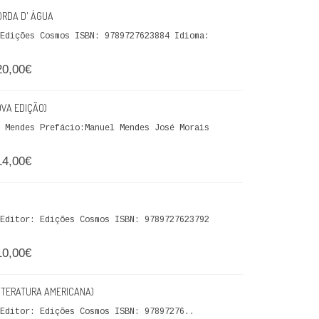
ORDA D' ÁGUA
Edições Cosmos ISBN: 9789727623884 Idioma:
20,00€
OVA EDIÇÃO)
 Mendes Prefácio:Manuel Mendes José Morais
14,00€
Editor: Edições Cosmos ISBN: 9789727623792
10,00€
ITERATURA AMERICANA)
ditor: Edições Cosmos ISBN: 97897276..