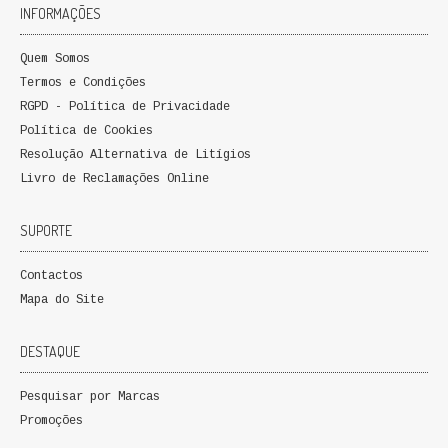
INFORMAÇÕES
FICÇÃO E ROMANCE
Quem Somos
LABIRINTOS DE EROS
Termos e Condições
RGPD - Política de Privacidade
NOVA BIBLIOTECA COSMOS
Política de Cookies
POESIA E TEATRO
Resolução Alternativa de Litígios
Livro de Reclamações Online
REVISTA DEDALUS
SUPORTE
POLÍTICA
Contactos
CIÊNCIA POLITICA
Mapa do Site
RELAÇÕES INTERNACIONAIS
DESTAQUE
COLEÇÃO ATENA
Pesquisar por Marcas
Promoções
OUTROS TEMAS