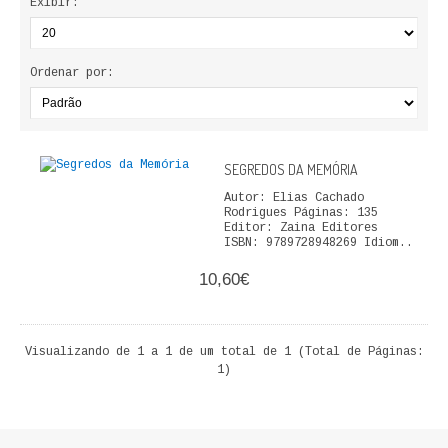
Exibir:
ECONOMIA, GESTÃO, CONTABILIDADE
ENSINO
Ordenar por:
ANÁLISE DA ACÇÃO EDUCATIVA
COLEÇÃO PONTO DE INTERROGAÇÃO
SEGREDOS DA MEMÓRIA
COLEÇÃO PONTO E VÍRGULA
Autor: Elias Cachado
Rodrigues Páginas: 135
Editor: Zaina Editores
HISTÓRIA
ISBN: 9789728948269 Idiom..
10,60€
HISTÓRIA DE PORTUGAL
PRÉ-HISTÓRIA
Visualizando de 1 a 1 de um total de 1 (Total de Páginas:
1)
LITERATURA
BIOGRAFIA