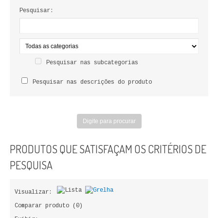
LIVROS DE PINTAR
Pesquisar:
INFANTO - JUVENIL
ANTROPOLOGIA E SOCIOLOGIA
Pesquisar nas subcategorias
COLEÇÃO RAÍZES
Pesquisar nas descrições do produto
ARQUITECTURA
ARTE
CADERNOS HUMANITAS
PRODUTOS QUE SATISFAÇAM OS CRITÉRIOS DE
DIREITO
PESQUISA
CIÊNCIA POLÍTICA
Visualizar:
COSMOS DIREITO
Comparar produto (0)