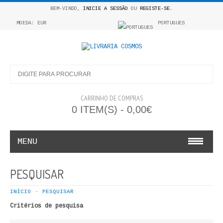
BEM-VINDO,
INICIE A SESSÃO
OU
REGISTE-SE
.
MOEDA: EUR
PORTUGUES
CARRINHO DE COMPRAS
0 ITEM(S) - 0,00€
MENU
INFANTO E JUVENIL
PESQUISAR
COSMOS INFANTIL
INÍCIO
PESQUISAR
Critérios de pesquisa
COLEÇÃO APRENDE A COLORIR