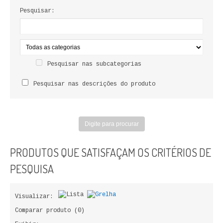
LIVROS DE PINTAR
Pesquisar:
INFANTO - JUVENIL
ANTROPOLOGIA E SOCIOLOGIA
Pesquisar nas subcategorias
COLEÇÃO RAÍZES
Pesquisar nas descrições do produto
ARQUITECTURA
ARTE
CADERNOS HUMANITAS
PRODUTOS QUE SATISFAÇAM OS CRITÉRIOS DE
DIREITO
PESQUISA
CIÊNCIA POLÍTICA
Visualizar:
COSMOS DIREITO
Comparar produto (0)