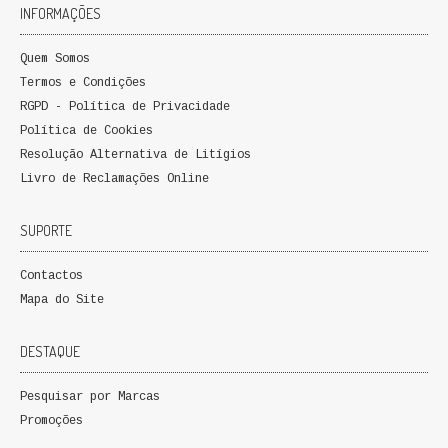
INFORMAÇÕES
FICÇÃO E ROMANCE
Quem Somos
LABIRINTOS DE EROS
Termos e Condições
RGPD - Política de Privacidade
NOVA BIBLIOTECA COSMOS
Política de Cookies
POESIA E TEATRO
Resolução Alternativa de Litígios
Livro de Reclamações Online
REVISTA DEDALUS
SUPORTE
POLÍTICA
Contactos
CIÊNCIA POLITICA
Mapa do Site
RELAÇÕES INTERNACIONAIS
DESTAQUE
COLEÇÃO ATENA
Pesquisar por Marcas
Promoções
OUTROS TEMAS