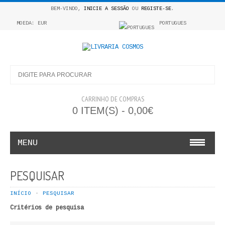
BEM-VINDO,
INICIE A SESSÃO
OU
REGISTE-SE
.
MOEDA: EUR
PORTUGUES
CARRINHO DE COMPRAS
0 ITEM(S) - 0,00€
MENU
INFANTO E JUVENIL
PESQUISAR
COSMOS INFANTIL
INÍCIO
PESQUISAR
Critérios de pesquisa
COLEÇÃO APRENDE A COLORIR