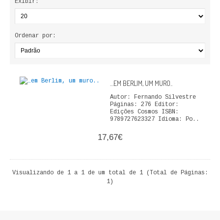
Exibir:
ECONOMIA, GESTÃO, CONTABILIDADE
ENSINO
Ordenar por:
ANÁLISE DA ACÇÃO EDUCATIVA
COLEÇÃO PONTO DE INTERROGAÇÃO
…EM BERLIM, UM MURO..
COLEÇÃO PONTO E VÍRGULA
Autor: Fernando Silvestre
Páginas: 276 Editor:
Edições Cosmos ISBN:
HISTÓRIA
9789727623327 Idioma: Po..
17,67€
HISTÓRIA DE PORTUGAL
PRÉ-HISTÓRIA
Visualizando de 1 a 1 de um total de 1 (Total de Páginas:
1)
LITERATURA
BIOGRAFIA