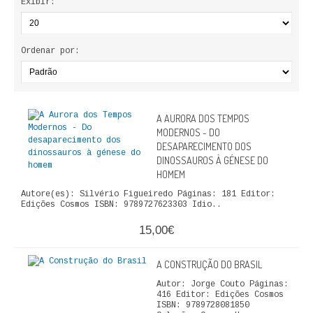
Exibir:
ECONOMIA, GESTÃO, CONTABILIDADE
ENSINO
Ordenar por:
ANÁLISE DA ACÇÃO EDUCATIVA
COLEÇÃO PONTO DE INTERROGAÇÃO
A AURORA DOS TEMPOS
MODERNOS - DO
COLEÇÃO PONTO E VÍRGULA
DESAPARECIMENTO DOS
DINOSSAUROS À GÉNESE DO
HISTÓRIA
HOMEM
Autore(es): Silvério Figueiredo Páginas: 181 Editor:
HISTÓRIA DE PORTUGAL
Edições Cosmos ISBN: 9789727623303 Idio..
15,00€
PRÉ-HISTÓRIA
LITERATURA
A CONSTRUÇÃO DO BRASIL
Autor: Jorge Couto Páginas:
BIOGRAFIA
416 Editor: Edições Cosmos
ISBN: 9789728081850