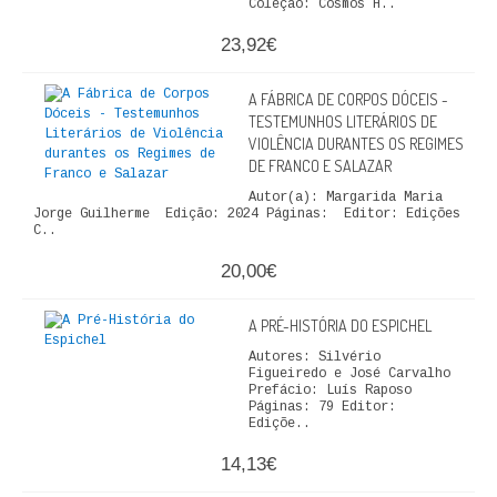
Coleção: Cosmos H..
FICÇÃO E ROMANCE
23,92€
LABIRINTOS DE EROS
A FÁBRICA DE CORPOS DÓCEIS -
TESTEMUNHOS LITERÁRIOS DE
NOVA BIBLIOTECA COSMOS
VIOLÊNCIA DURANTES OS REGIMES
DE FRANCO E SALAZAR
POESIA E TEATRO
Autor(a): Margarida Maria
Jorge Guilherme Edição: 2024 Páginas: Editor: Edições
REVISTA DEDALUS
C..
20,00€
POLÍTICA
CIÊNCIA POLITICA
A PRÉ-HISTÓRIA DO ESPICHEL
Autores: Silvério
RELAÇÕES INTERNACIONAIS
Figueiredo e José Carvalho
Prefácio: Luís Raposo
Páginas: 79 Editor:
COLEÇÃO ATENA
Ediçõe..
14,13€
OUTROS TEMAS