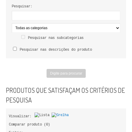
LIVROS DE PINTAR
Pesquisar:
INFANTO - JUVENIL
ANTROPOLOGIA E SOCIOLOGIA
Pesquisar nas subcategorias
COLEÇÃO RAÍZES
Pesquisar nas descrições do produto
ARQUITECTURA
ARTE
CADERNOS HUMANITAS
PRODUTOS QUE SATISFAÇAM OS CRITÉRIOS DE
DIREITO
PESQUISA
CIÊNCIA POLÍTICA
Visualizar:
COSMOS DIREITO
Comparar produto (0)