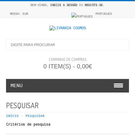
BEM-VINDO,
INICIE A SESSÃO
OU
REGISTE-SE
.
MOEDA: EUR
PORTUGUES
CARRINHO DE COMPRAS
0 ITEM(S) - 0,00€
MENU
INFANTO E JUVENIL
PESQUISAR
COSMOS INFANTIL
INÍCIO
PESQUISAR
Critérios de pesquisa
COLEÇÃO APRENDE A COLORIR