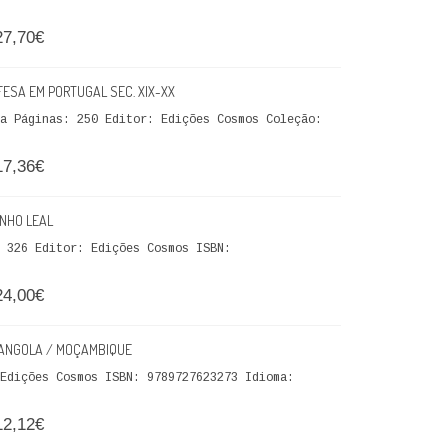
27,70€
FESA EM PORTUGAL SEC. XIX-XX
a Páginas: 250 Editor: Edições Cosmos Coleção:
17,36€
NHO LEAL
 326 Editor: Edições Cosmos ISBN:
24,00€
/ ANGOLA / MOÇAMBIQUE
Edições Cosmos ISBN: 9789727623273 Idioma:
12,12€