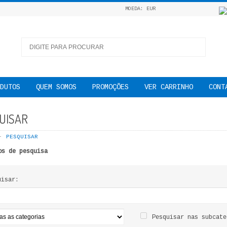
MOEDA: EUR
DUTOS
QUEM SOMOS
PROMOÇÕES
VER CARRINHO
CONT
UISAR
PESQUISAR
os de pesquisa
uisar:
Pesquisar nas subcate