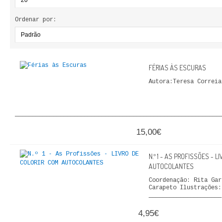
ECONOMIA, GESTÃO, CONTABILIDADE
Ordenar por:
ENSINO
ANÁLISE DA ACÇÃO EDUCATIVA
FÉRIAS ÀS ESCURAS
COLEÇÃO PONTO DE INTERROGAÇÃO
Autora:Teresa Correia
COLEÇÃO PONTO E VÍRGULA
___________________________________________________________
HISTÓRIA
15,00€
HISTÓRIA DE PORTUGAL
N.º 1 - AS PROFISSÕES - 
PRÉ-HISTÓRIA
AUTOCOLANTES
Coordenação: Rita Gar
LITERATURA
Carapeto Ilustrações
_____________________
BIOGRAFIA
4,95€