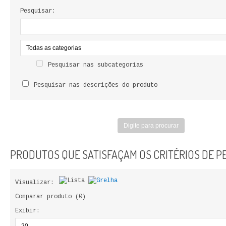
LIVROS DE PINTAR
Pesquisar:
INFANTO - JUVENIL
ANTROPOLOGIA E SOCIOLOGIA
Pesquisar nas subcategorias
COLEÇÃO RAÍZES
Pesquisar nas descrições do produto
ARQUITECTURA
ARTE
CADERNOS HUMANITAS
PRODUTOS QUE SATISFAÇAM OS CRITÉRIOS DE P
DIREITO
Visualizar:
CIÊNCIA POLÍTICA
Comparar produto (0)
Exibir:
COSMOS DIREITO