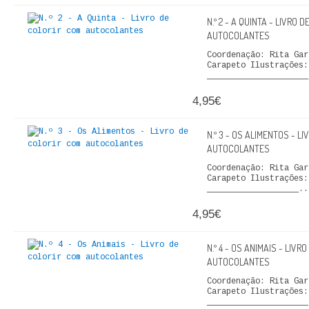
FICÇÃO E ROMANCE
N.º 2 - A QUINTA - LIVRO 
AUTOCOLANTES
LABIRINTOS DE EROS
Coordenação: Rita Gar
Carapeto Ilustrações
NOVA BIBLIOTECA COSMOS
_____________________
4,95€
POESIA E TEATRO
N.º 3 - OS ALIMENTOS - L
REVISTA DEDALUS
AUTOCOLANTES
POLÍTICA
Coordenação: Rita Gar
Carapeto Ilustrações
___________________..
CIÊNCIA POLITICA
4,95€
RELAÇÕES INTERNACIONAIS
N.º 4 - OS ANIMAIS - LIVR
AUTOCOLANTES
COLEÇÃO ATENA
Coordenação: Rita Gar
Carapeto Ilustrações
OUTROS TEMAS
_____________________