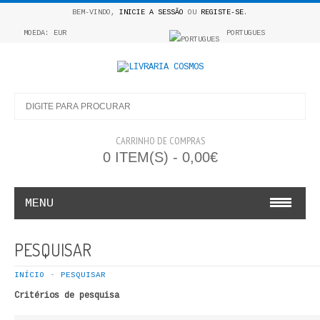
BEM-VINDO,
INICIE A SESSÃO
OU
REGISTE-SE
.
MOEDA: EUR
PORTUGUES
CARRINHO DE COMPRAS
0 ITEM(S) - 0,00€
MENU
INFANTO E JUVENIL
PESQUISAR
COSMOS INFANTIL
INÍCIO
PESQUISAR
Critérios de pesquisa
COLEÇÃO APRENDE A COLORIR