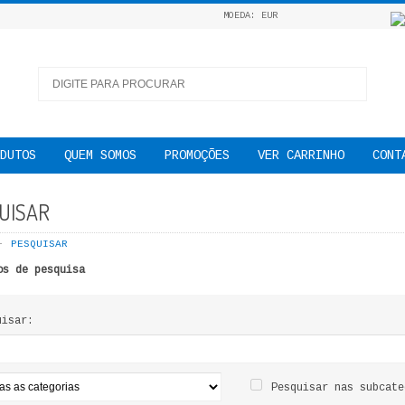
MOEDA: EUR
DUTOS
QUEM SOMOS
PROMOÇÕES
VER CARRINHO
CONT
UISAR
PESQUISAR
os de pesquisa
uisar:
Pesquisar nas subcate