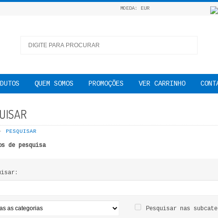
MOEDA: EUR
DUTOS
QUEM SOMOS
PROMOÇÕES
VER CARRINHO
CONT
UISAR
PESQUISAR
os de pesquisa
uisar:
Pesquisar nas subcate