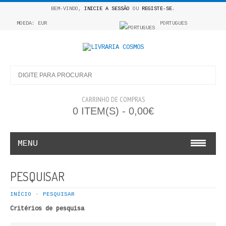
BEM-VINDO,
INICIE A SESSÃO
OU
REGISTE-SE
.
MOEDA: EUR
PORTUGUES
CARRINHO DE COMPRAS
0 ITEM(S) - 0,00€
MENU
INFANTO E JUVENIL
PESQUISAR
COSMOS INFANTIL
INÍCIO
PESQUISAR
Critérios de pesquisa
COLEÇÃO APRENDE A COLORIR