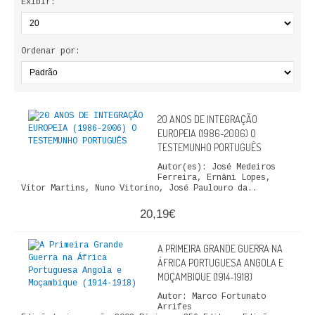
Exibir:
ECONOMIA, GESTÃO, CONTABILIDADE
ENSINO
Ordenar por:
ANÁLISE DA ACÇÃO EDUCATIVA
COLEÇÃO PONTO DE INTERROGAÇÃO
20 ANOS DE INTEGRAÇÃO
EUROPEIA (1986-2006) O
COLEÇÃO PONTO E VÍRGULA
TESTEMUNHO PORTUGUÊS
Autor(es): José Medeiros
HISTÓRIA
Ferreira, Ernâni Lopes,
Vítor Martins, Nuno Vitorino, José Paulouro da..
HISTÓRIA DE PORTUGAL
20,19€
PRÉ-HISTÓRIA
A PRIMEIRA GRANDE GUERRA NA
ÁFRICA PORTUGUESA ANGOLA E
LITERATURA
MOÇAMBIQUE (1914-1918)
BIOGRAFIA
Autor: Marco Fortunato
Arrifes