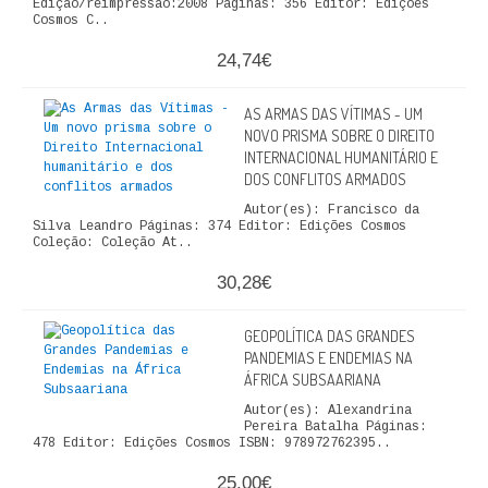
Edição/reimpressão:2008 Páginas: 356 Editor: Edições
Cosmos C..
FICÇÃO E ROMANCE
24,74€
LABIRINTOS DE EROS
AS ARMAS DAS VÍTIMAS - UM
NOVA BIBLIOTECA COSMOS
NOVO PRISMA SOBRE O DIREITO
INTERNACIONAL HUMANITÁRIO E
POESIA E TEATRO
DOS CONFLITOS ARMADOS
Autor(es): Francisco da
REVISTA DEDALUS
Silva Leandro Páginas: 374 Editor: Edições Cosmos
Coleção: Coleção At..
POLÍTICA
30,28€
CIÊNCIA POLITICA
GEOPOLÍTICA DAS GRANDES
PANDEMIAS E ENDEMIAS NA
RELAÇÕES INTERNACIONAIS
ÁFRICA SUBSAARIANA
Autor(es): Alexandrina
COLEÇÃO ATENA
Pereira Batalha Páginas:
478 Editor: Edições Cosmos ISBN: 978972762395..
OUTROS TEMAS
25,00€