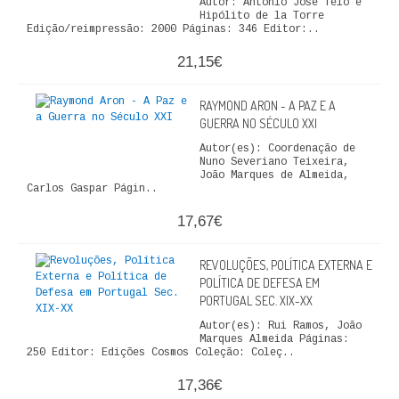
Autor: António José Telo e
Hipólito de la Torre
Edição/reimpressão: 2000 Páginas: 346 Editor:..
21,15€
RAYMOND ARON - A PAZ E A
GUERRA NO SÉCULO XXI
Autor(es): Coordenação de
Nuno Severiano Teixeira,
João Marques de Almeida,
Carlos Gaspar Págin..
17,67€
REVOLUÇÕES, POLÍTICA EXTERNA E
POLÍTICA DE DEFESA EM
PORTUGAL SEC. XIX-XX
Autor(es): Rui Ramos, João
Marques Almeida Páginas:
250 Editor: Edições Cosmos Coleção: Coleç..
17,36€