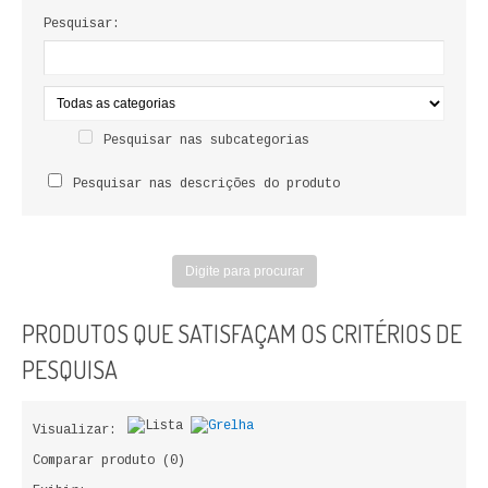
LIVROS DE PINTAR
Pesquisar:
INFANTO - JUVENIL
ANTROPOLOGIA E SOCIOLOGIA
Pesquisar nas subcategorias
COLEÇÃO RAÍZES
Pesquisar nas descrições do produto
ARQUITECTURA
ARTE
CADERNOS HUMANITAS
PRODUTOS QUE SATISFAÇAM OS CRITÉRIOS DE
DIREITO
PESQUISA
CIÊNCIA POLÍTICA
Visualizar:
COSMOS DIREITO
Comparar produto (0)