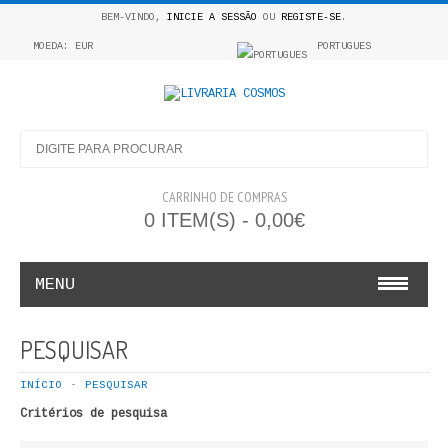
BEM-VINDO,
INICIE A SESSÃO
OU
REGISTE-SE
.
MOEDA: EUR
PORTUGUES
CARRINHO DE COMPRAS
0 ITEM(S) - 0,00€
MENU
INFANTO E JUVENIL
PESQUISAR
COSMOS INFANTIL
INÍCIO
PESQUISAR
Critérios de pesquisa
COLEÇÃO APRENDE A COLORIR