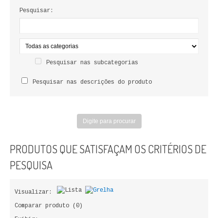
LIVROS DE PINTAR
Pesquisar:
INFANTO - JUVENIL
ANTROPOLOGIA E SOCIOLOGIA
Pesquisar nas subcategorias
COLEÇÃO RAÍZES
Pesquisar nas descrições do produto
ARQUITECTURA
ARTE
CADERNOS HUMANITAS
PRODUTOS QUE SATISFAÇAM OS CRITÉRIOS DE
DIREITO
PESQUISA
CIÊNCIA POLÍTICA
Visualizar:
COSMOS DIREITO
Comparar produto (0)