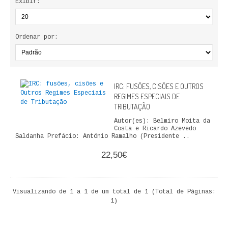
Exibir:
ECONOMIA, GESTÃO, CONTABILIDADE
ENSINO
Ordenar por:
ANÁLISE DA ACÇÃO EDUCATIVA
COLEÇÃO PONTO DE INTERROGAÇÃO
IRC: FUSÕES, CISÕES E OUTROS
REGIMES ESPECIAIS DE
COLEÇÃO PONTO E VÍRGULA
TRIBUTAÇÃO
Autor(es): Belmiro Moita da
HISTÓRIA
Costa e Ricardo Azevedo
Saldanha Prefácio: António Ramalho (Presidente ..
HISTÓRIA DE PORTUGAL
22,50€
PRÉ-HISTÓRIA
Visualizando de 1 a 1 de um total de 1 (Total de Páginas:
LITERATURA
1)
BIOGRAFIA