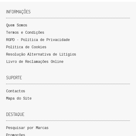
FICÇÃO E ROMANCE
INFORMAÇÕES
LABIRINTOS DE EROS
Quem Somos
Termos e Condições
NOVA BIBLIOTECA COSMOS
RGPD - Política de Privacidade
POESIA E TEATRO
Política de Cookies
Resolução Alternativa de Litígios
REVISTA DEDALUS
Livro de Reclamações Online
POLÍTICA
SUPORTE
CIÊNCIA POLITICA
Contactos
Mapa do Site
RELAÇÕES INTERNACIONAIS
DESTAQUE
COLEÇÃO ATENA
Pesquisar por Marcas
OUTROS TEMAS
Promoções