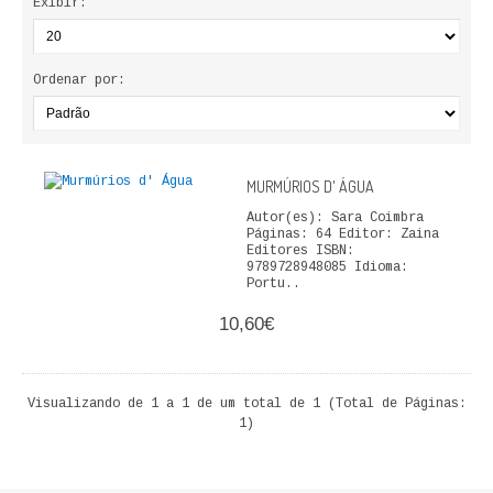
Exibir:
ECONOMIA, GESTÃO, CONTABILIDADE
ENSINO
Ordenar por:
ANÁLISE DA ACÇÃO EDUCATIVA
COLEÇÃO PONTO DE INTERROGAÇÃO
MURMÚRIOS D' ÁGUA
COLEÇÃO PONTO E VÍRGULA
Autor(es): Sara Coimbra
Páginas: 64 Editor: Zaina
Editores ISBN:
HISTÓRIA
9789728948085 Idioma:
Portu..
HISTÓRIA DE PORTUGAL
10,60€
PRÉ-HISTÓRIA
Visualizando de 1 a 1 de um total de 1 (Total de Páginas:
LITERATURA
1)
BIOGRAFIA