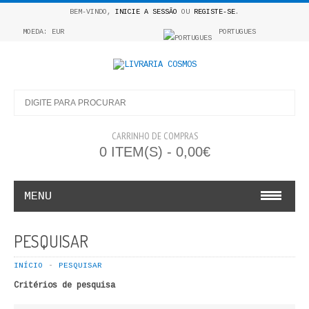
BEM-VINDO,
INICIE A SESSÃO
OU
REGISTE-SE
.
MOEDA: EUR
PORTUGUES
CARRINHO DE COMPRAS
0 ITEM(S) - 0,00€
MENU
INFANTO E JUVENIL
PESQUISAR
COSMOS INFANTIL
INÍCIO
PESQUISAR
Critérios de pesquisa
COLEÇÃO APRENDE A COLORIR