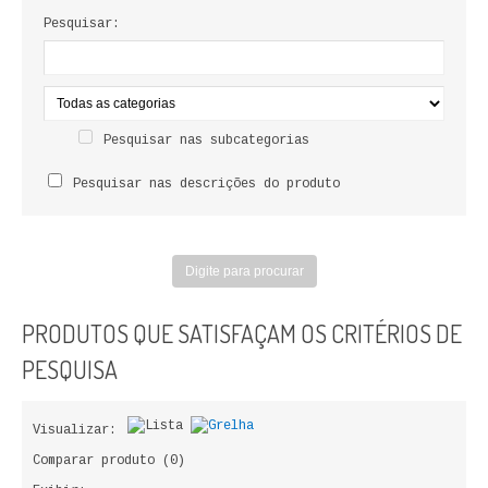
LIVROS DE PINTAR
Pesquisar:
INFANTO - JUVENIL
ANTROPOLOGIA E SOCIOLOGIA
Pesquisar nas subcategorias
COLEÇÃO RAÍZES
Pesquisar nas descrições do produto
ARQUITECTURA
ARTE
CADERNOS HUMANITAS
PRODUTOS QUE SATISFAÇAM OS CRITÉRIOS DE
DIREITO
PESQUISA
CIÊNCIA POLÍTICA
Visualizar:
COSMOS DIREITO
Comparar produto (0)