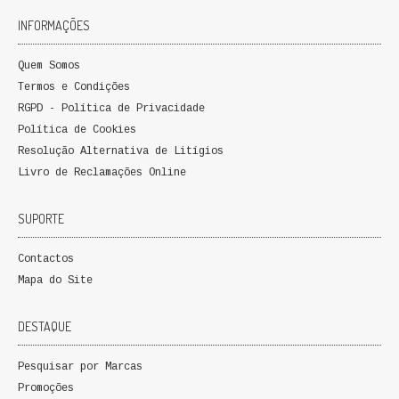
FICÇÃO E ROMANCE
INFORMAÇÕES
LABIRINTOS DE EROS
Quem Somos
Termos e Condições
NOVA BIBLIOTECA COSMOS
RGPD - Política de Privacidade
Política de Cookies
POESIA E TEATRO
Resolução Alternativa de Litígios
Livro de Reclamações Online
REVISTA DEDALUS
SUPORTE
POLÍTICA
CIÊNCIA POLITICA
Contactos
Mapa do Site
RELAÇÕES INTERNACIONAIS
DESTAQUE
COLEÇÃO ATENA
Pesquisar por Marcas
OUTROS TEMAS
Promoções