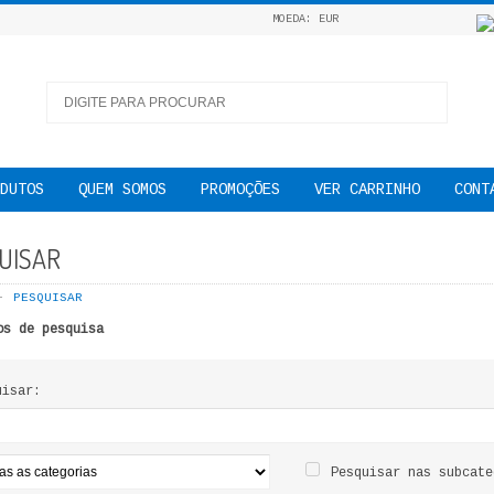
MOEDA: EUR
DUTOS
QUEM SOMOS
PROMOÇÕES
VER CARRINHO
CONT
UISAR
PESQUISAR
os de pesquisa
uisar:
Pesquisar nas subcate