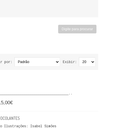
ar por:
Exibir:
__________________________________..
15,00€
AUTOCOLANTES
eto Ilustrações: Isabel Simões